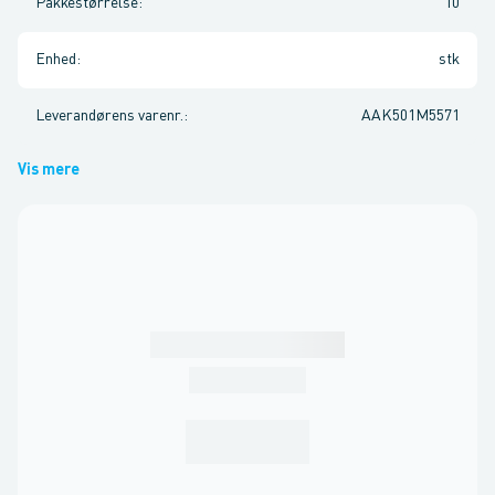
Pakkestørrelse
:
10
Enhed
:
stk
Leverandørens varenr.
:
AAK501M5571
Vis mere