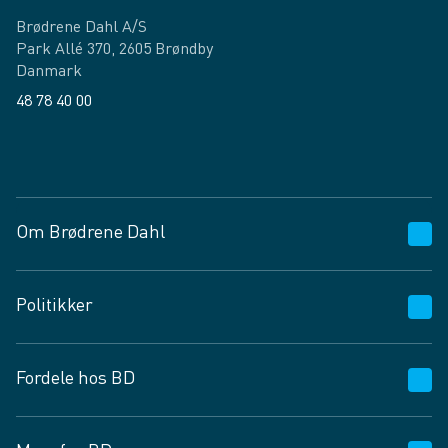
Brødrene Dahl A/S
Park Allé 370, 2605 Brøndby
Danmark
48 78 40 00
Facebook
LinkedIn
Om Brødrene Dahl
Kundeservice
Politikker
Vagttelefon 30 10 89 89
Spørgsmål og svar
Salgs- og leveringsbetingelser
Fordele hos BD
Job og karriere
Privatlivspolitik
Fødevarekontrolrapport
Cookies
24/7