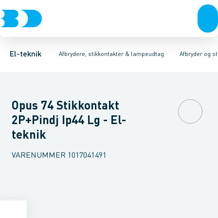
Afbrydere, stikkontakter & lampeudtag
Afbryder og stikdåsemateriel
Afbryder og stikkontakt kombination
Installationsafbryder
Forgreningsmateriel
Ude
K
El-teknik
Afbrydere, stikkontakter & lampeudtag
Afbryder og s
Opus 74 Stikkontakt
2P+Pindj Ip44 Lg - El-
teknik
VARENUMMER
1017041491