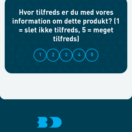
Hvor tilfreds er du med vores
information om dette produkt? (1
= slet ikke tilfreds, 5 = meget
tilfreds)
1
2
3
4
5