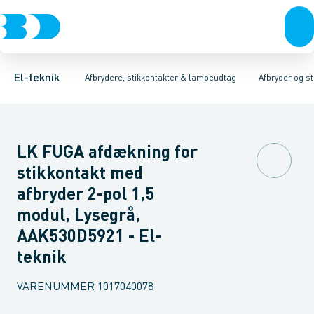
Afbrydere, stikkontakter & lampeudtag
Afbryder og stikdåsemateriel
Afbryder og stikkontakt kombination
Installationsafbryder
Forgreningsmateriel
Ude
K
El-teknik
Afbrydere, stikkontakter & lampeudtag
Afbryder og s
LK FUGA afdækning for
stikkontakt med
afbryder 2-pol 1,5
modul, Lysegrå,
AAK530D5921 - El-
teknik
VARENUMMER
1017040078