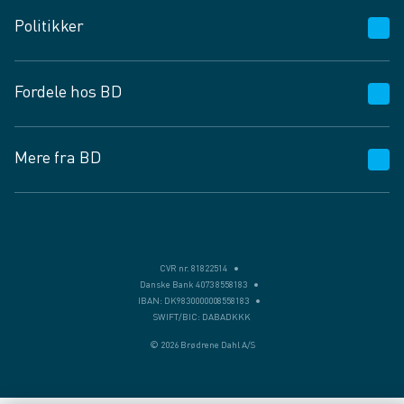
Kundeservice
Politikker
Vagttelefon 30 10 89 89
Spørgsmål og svar
Salgs- og leveringsbetingelser
Fordele hos BD
Job og karriere
Privatlivspolitik
Fødevarekontrolrapport
Cookies
24/7
Mere fra BD
Vilkår og betingelser
BD app
BD.dk services
Mit BD
Levering
BD+
Månedens tilbud
Bæredygtighed
CVR nr. 81822514
Danske Bank 4073 8558183
Egne varemærker
IBAN: DK9830000008558183
SWIFT/BIC: DABADKKK
Presse
© 2026 Brødrene Dahl A/S