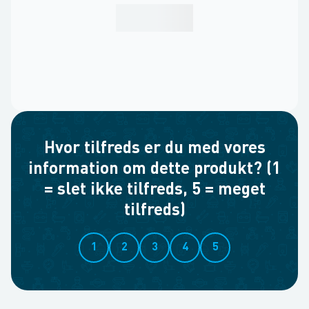
Hvor tilfreds er du med vores
information om dette produkt? (1
= slet ikke tilfreds, 5 = meget
tilfreds)
1
2
3
4
5