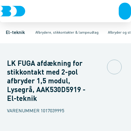
Afbrydere, stikkontakter & lampeudtag
Afbryder og stikdåsemateriel
Afbryder og stikkontakt kombination
Installationsafbryder
Forgreningsmateriel
Ude
K
El-teknik
Afbrydere, stikkontakter & lampeudtag
Afbryder og s
LK FUGA afdækning for
stikkontakt med 2-pol
afbryder 1,5 modul,
Lysegrå, AAK530D5919 -
El-teknik
VARENUMMER
1017039995