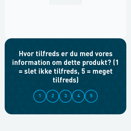
Hvor tilfreds er du med vores
information om dette produkt? (1
= slet ikke tilfreds, 5 = meget
tilfreds)
1
2
3
4
5