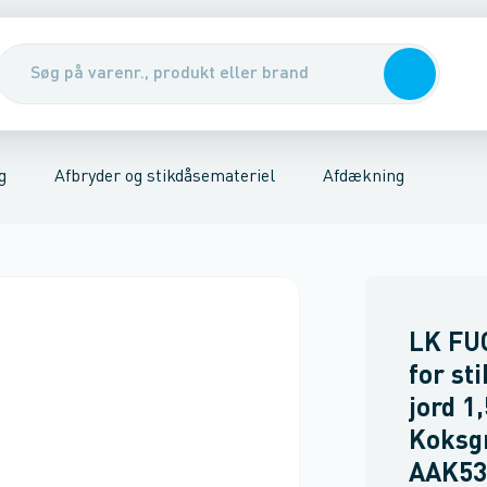
er
riel
Udendørs stikkontakter
Kabler, rør & jording/udligning
Stikkontakter
Tavler, kabelskabe & DIN-sk
Trykknap
Afdækningsr
g
Afbryder og stikdåsemateriel
Afdækning
LK FU
for st
jord 1
Koksg
AAK53