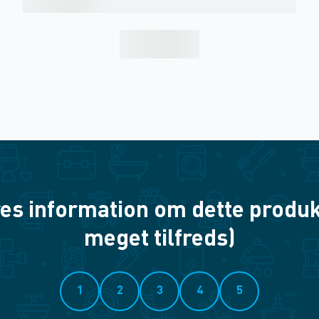
es information om dette produkt? 
meget tilfreds)
1
2
3
4
5