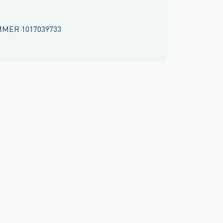
MMER
1017039733