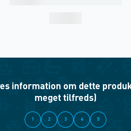
es information om dette produkt? 
meget tilfreds)
1
2
3
4
5