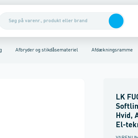
er
riel
Udendørs stikkontakter
Kabler, rør & jording/udligning
Stikkontakter
Tavler, kabelskabe & DIN-sk
Trykknap
Afdækningsr
g
Afbryder og stikdåsemateriel
Afdækningsramme
LK FU
Softli
Hvid,
El-tek