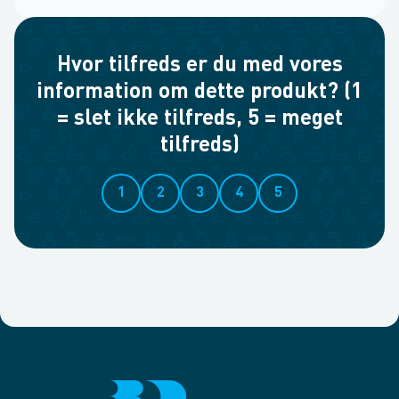
Hvor tilfreds er du med vores
information om dette produkt? (1
= slet ikke tilfreds, 5 = meget
tilfreds)
1
2
3
4
5