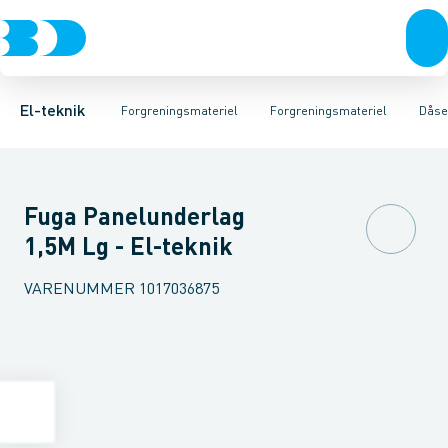
Afbrydere, stikkontakter & lampeudtag
Kabelgennemføringsmateriel
Pakningssæt til installationsbokse
Rækkeklemmer
Klemkasse
Forgreningsmateriel
Tilslutning og 
Afstandsringe
K
El-teknik
Forgreningsmateriel
Forgreningsmateriel
Dåser
Fuga Panelunderlag
1,5M Lg - El-teknik
VARENUMMER
1017036875