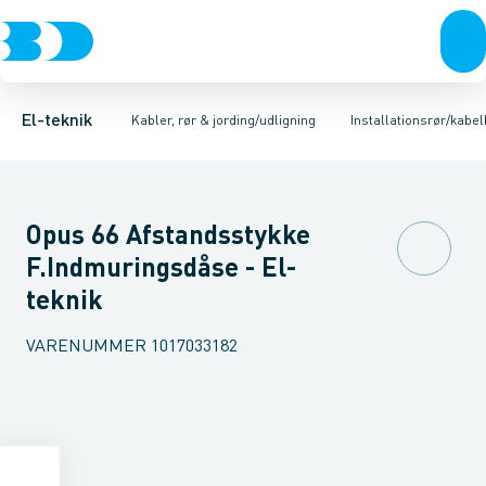
Afbrydere, stikkontakter & lampeudtag
Kabler/ledninger
Kabelendehætte
Installationsrør plast
Installationsrør/kabelbeskyttelsesrør
Installationsrør metal
Forgreningsmateriel
Jordi
K
El-teknik
Kabler, rør & jording/udligning
Installationsrør/kabe
Opus 66 Afstandsstykke
F.Indmuringsdåse - El-
teknik
VARENUMMER
1017033182