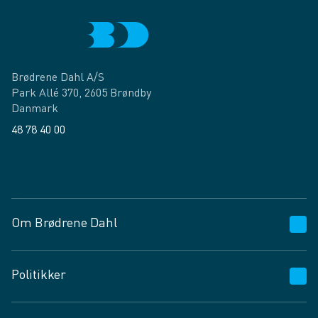
Brødrene Dahl A/S
Park Allé 370, 2605 Brøndby
Danmark
48 78 40 00
Facebook
LinkedIn
Om Brødrene Dahl
Kundeservice
Politikker
Vagttelefon 30 10 89 89
Spørgsmål og svar
Salgs- og leveringsbetingelser