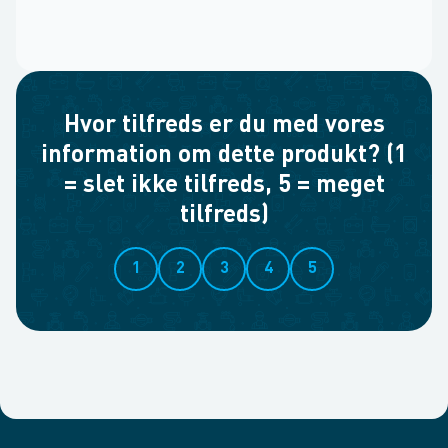
Hvor tilfreds er du med vores
information om dette produkt? (1
= slet ikke tilfreds, 5 = meget
tilfreds)
1
2
3
4
5