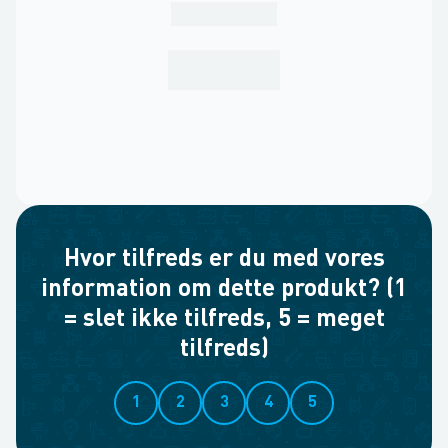
Hvor tilfreds er du med vores
information om dette produkt? (1
= slet ikke tilfreds, 5 = meget
tilfreds)
1
2
3
4
5