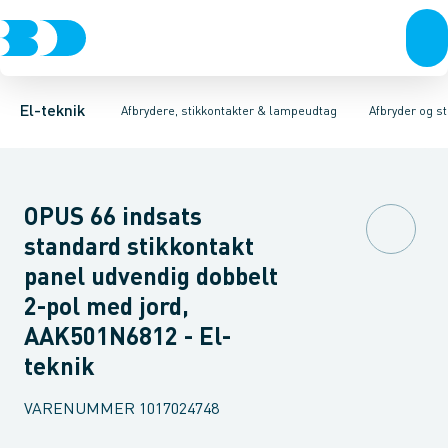
Afbrydere, stikkontakter & lampeudtag
Afbryder og stikdåsemateriel
Afbryder og stikkontakt kombination
Installationsafbryder
Forgreningsmateriel
Ude
K
El-teknik
Afbrydere, stikkontakter & lampeudtag
Afbryder og s
OPUS 66 indsats
standard stikkontakt
panel udvendig dobbelt
2-pol med jord,
AAK501N6812 - El-
teknik
VARENUMMER
1017024748