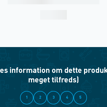
es information om dette produkt? 
meget tilfreds)
1
2
3
4
5