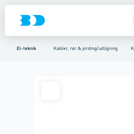
Afbrydere, stikkontakter & lampeudtag
Kabler/ledninger
Kobber kabler
Aluminiums kabler
Installationsrør/kabelbeskyttelsesrør
Kabel til fast installa
Forgreningsmate
El-teknik
Kabler, rør & jording/udligning
K