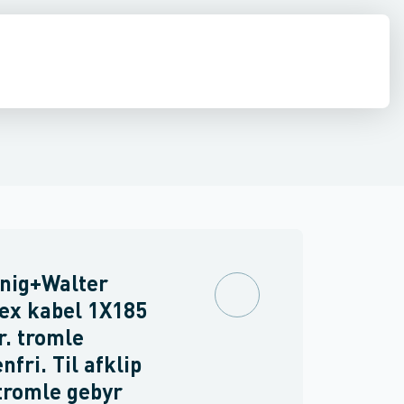
inne materiel
Fleksible kabler ˂ 1 kV
Føringsveje, kanaler & befæstelse
Fiberoptisk kabel
Koaxialkabel
Industri & autom
Data og k
nig+Walter
ex kabel 1X185
. tromle
nfri. Til afklip
tromle gebyr