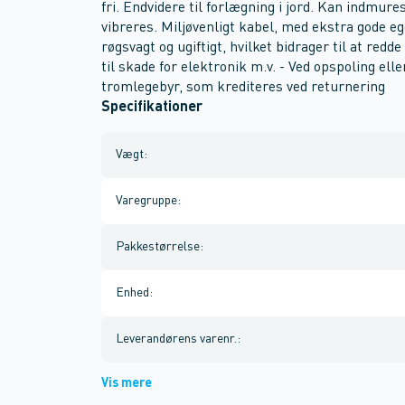
fri. Endvidere til forlægning i jord. Kan indmure
vibreres. Miljøvenligt kabel, med ekstra gode e
røgsvagt og ugiftigt, hvilket bidrager til at red
til skade for elektronik m.v. - Ved opspoling ell
tromlegebyr, som krediteres ved returnering
Specifikationer
Vægt
:
Varegruppe
:
Pakkestørrelse
:
Enhed
:
Leverandørens varenr.
:
Vis mere