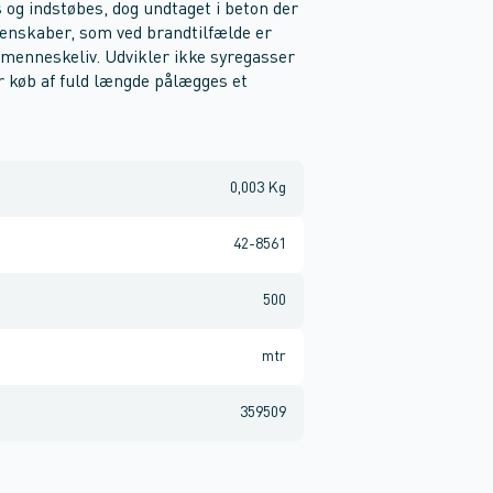
s og indstøbes, dog undtaget i beton der
genskaber, som ved brandtilfælde er
de menneskeliv. Udvikler ikke syregasser
er køb af fuld længde pålægges et
0,003 Kg
42-8561
500
mtr
359509