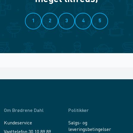
1
2
3
4
5
Om Brødrene Dahl
Politikker
Kundeservice
Salgs- og
leveringsbetingelser
Vagttelefon 30 10 89 89