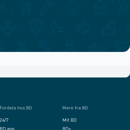
Fordele hos BD
Mere fra BD
24/7
Mit BD
BD app
BD+