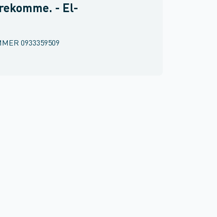
rekomme. - El-
MMER
0933359509