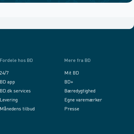
Fordele hos BD
Mere fra BD
24/7
Mit BD
BD app
BD+
BD.dk services
Bæredygtighed
Levering
Egne varemærker
Månedens tilbud
Presse