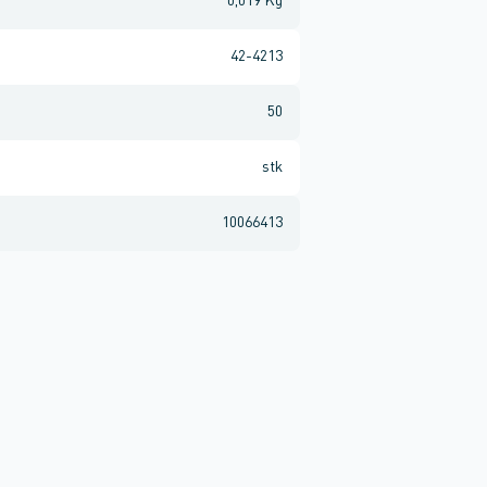
0,019 Kg
42-4213
50
stk
10066413