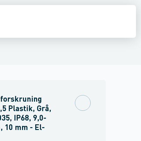
inne materiel
lgennemføringsmateriel
nsforbindelser
Føringsveje, kanaler & befæstelse
Tætninger
Industri & autom
 forskruning
5 Plastik, Grå,
35, IP68, 9,0-
 10 mm - El-