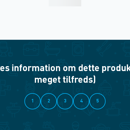
es information om dette produkt? 
meget tilfreds)
1
2
3
4
5