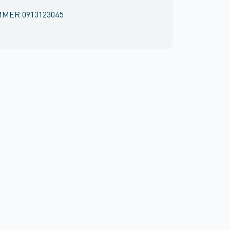
MMER
0913123045