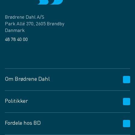
Brødrene Dahl A/S
Park Allé 370, 2605 Brøndby
Danmark
48 78 40 00
Facebook
LinkedIn
Om Brødrene Dahl
Kundeservice
Politikker
Vagttelefon 30 10 89 89
Spørgsmål og svar
Salgs- og leveringsbetingelser
Fordele hos BD
Job og karriere
Privatlivspolitik
Fødevarekontrolrapport