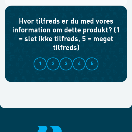
Hvor tilfreds er du med vores
information om dette produkt? (1
= slet ikke tilfreds, 5 = meget
tilfreds)
1
2
3
4
5