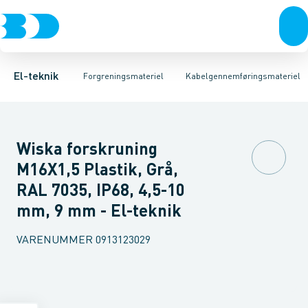
Afbrydere, stikkontakter & lampeudtag
Kabelgennemføringsmateriel
Kabelforskruning
Membrannippel
Rækkeklemmer
Blindprop
Forgreningsmateriel
Møtrik til kabelf
Tilslutning og 
K
El-teknik
Forgreningsmateriel
Kabelgennemføringsmateriel
Wiska forskruning
M16X1,5 Plastik, Grå,
RAL 7035, IP68, 4,5-10
mm, 9 mm - El-teknik
VARENUMMER
0913123029