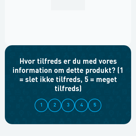
Hvor tilfreds er du med vores
information om dette produkt? (1
= slet ikke tilfreds, 5 = meget
tilfreds)
1
2
3
4
5