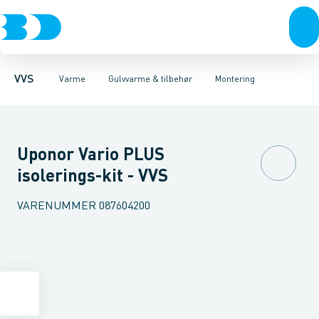
Rør & fittings
Radiatorer
Altech system
Radiatorfittings & tilbehør
Pressfittings & rør
Altech Pro system
Kuglehaner & ventiler
Wavin Comfia system
Gulvvarme & tilbehør
Wavin
Afløb 
Re
VVS
Varme
Gulvvarme & tilbehør
Montering
Uponor Vario PLUS
isolerings-kit - VVS
VARENUMMER
087604200