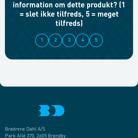
information om dette produkt? (1
= slet ikke tilfreds, 5 = meget
tilfreds)
1
2
3
4
5
Brødrene Dahl A/S
Park Allé 370, 2605 Brøndby