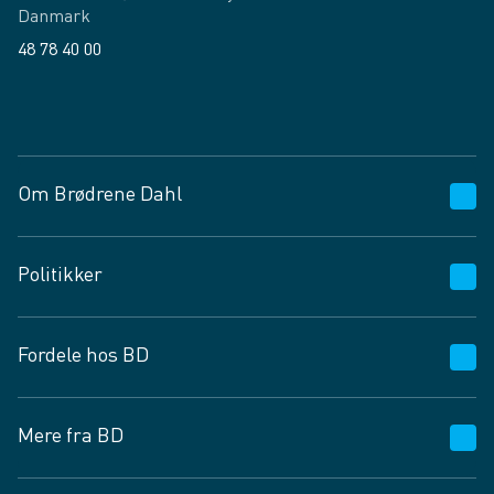
Danmark
48 78 40 00
Facebook
LinkedIn
Om Brødrene Dahl
Kundeservice
Politikker
Vagttelefon 30 10 89 89
Spørgsmål og svar
Salgs- og leveringsbetingelser
Fordele hos BD
Job og karriere
Privatlivspolitik
Fødevarekontrolrapport
Cookies
24/7
Mere fra BD
Vilkår og betingelser
BD app
BD.dk services
Mit BD