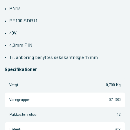
PN16.
PE100-SDR11.
40V.
4,0mm PIN
Til anboring benyttes sekskantnøgle 17mm
Specifikationer
Vægt
:
0,700 Kg
Varegruppe
:
07-380
Pakkestørrelse
:
12
Enhed
:
stk