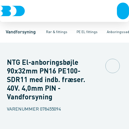
Rør & fittings
PE rør
Vinkler
PE EL fittings
T-stykker
Koblinger & anboringer
Svejsemuffer
PE fittings
Reduktioner
Duktiljern fittings
Muffer, klemmer & flan
Anboringssadler- 
Kompression
Vandforsyning
Rør & fittings
PE EL fittings
Anboringssadl
NTG El-anboringsbøjle
90x32mm PN16 PE100-
SDR11 med indb. fræser.
40V. 4,0mm PIN -
Vandforsyning
VARENUMMER
078455094