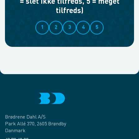
= slet ikke tilfreds, 5 = meget
tilfreds)
1
2
3
4
5
Brødrene Dahl A/S
Park Allé 370, 2605 Brøndby
Danmark