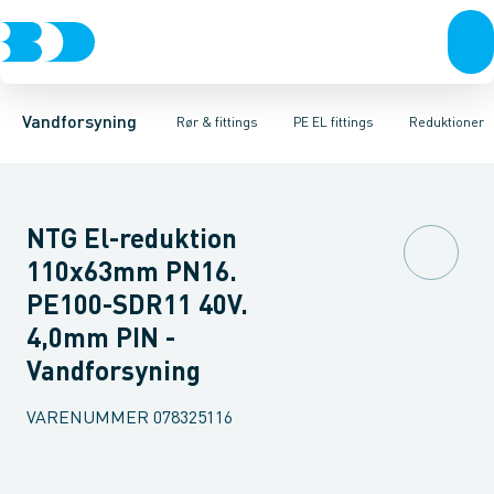
Rør & fittings
PE rør
Vinkler
PE EL fittings
T-stykker
Koblinger & anboringer
Svejsemuffer
PE fittings
Reduktioner
Duktiljern fittings
Muffer, klemmer & flan
Anboringssadler- 
Kompression
Vandforsyning
Rør & fittings
PE EL fittings
Reduktioner
NTG El-reduktion
110x63mm PN16.
PE100-SDR11 40V.
4,0mm PIN -
Vandforsyning
VARENUMMER
078325116