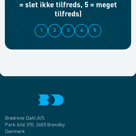
= slet ikke tilfreds, 5 = meget
tilfreds)
1
2
3
4
5
Brødrene Dahl A/S
Park Allé 370, 2605 Brøndby
Danmark