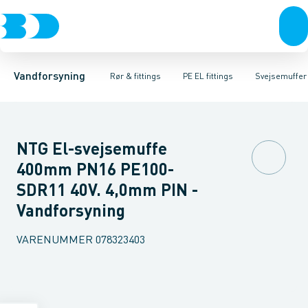
Rør & fittings
PE rør
Vinkler
PE EL fittings
T-stykker
Koblinger & anboringer
Svejsemuffer
PE fittings
Reduktioner
Duktiljern fittings
Muffer, klemmer & flan
Anboringssadler- 
Kompression
Vandforsyning
Rør & fittings
PE EL fittings
Svejsemuffer
NTG El-svejsemuffe
400mm PN16 PE100-
SDR11 40V. 4,0mm PIN -
Vandforsyning
VARENUMMER
078323403