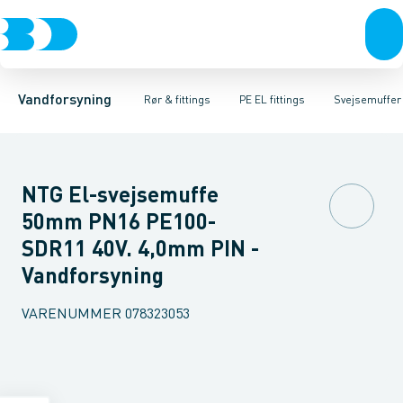
Rør & fittings
PE rør
Vinkler
PE EL fittings
T-stykker
Koblinger & anboringer
Svejsemuffer
PE fittings
Reduktioner
Duktiljern fittings
Muffer, klemmer & flan
Anboringssadler- 
Kompression
Vandforsyning
Rør & fittings
PE EL fittings
Svejsemuffer
NTG El-svejsemuffe
50mm PN16 PE100-
SDR11 40V. 4,0mm PIN -
Vandforsyning
VARENUMMER
078323053