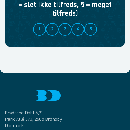
= slet ikke tilfreds, 5 = meget
tilfreds)
1
2
3
4
5
Brødrene Dahl A/S
Park Allé 370, 2605 Brøndby
Danmark