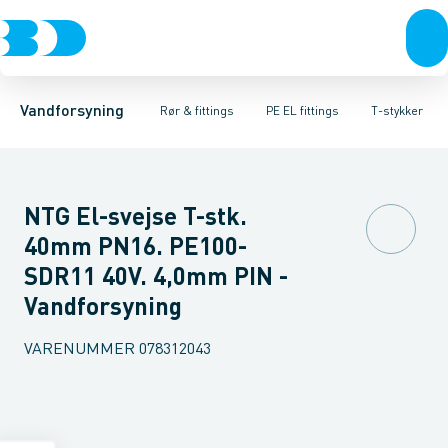
Rør & fittings
PE rør
Vinkler
PE EL fittings
T-stykker
Koblinger & anboringer
Svejsemuffer
PE fittings
Reduktioner
Duktiljern fittings
Muffer, klemmer & flan
Anboringssadler- 
Kompression
Vandforsyning
Rør & fittings
PE EL fittings
T-stykker
NTG El-svejse T-stk.
40mm PN16. PE100-
SDR11 40V. 4,0mm PIN -
Vandforsyning
VARENUMMER
078312043