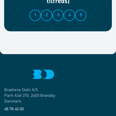
tilfreds)
1
2
3
4
5
Brødrene Dahl A/S
Park Allé 370, 2605 Brøndby
Danmark
48 78 40 00