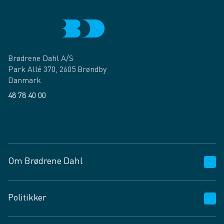
Brødrene Dahl A/S
Park Allé 370, 2605 Brøndby
Danmark
48 78 40 00
Facebook
LinkedIn
Om Brødrene Dahl
Kundeservice
Politikker
Vagttelefon 30 10 89 89
Spørgsmål og svar
Salgs- og leveringsbetingelser