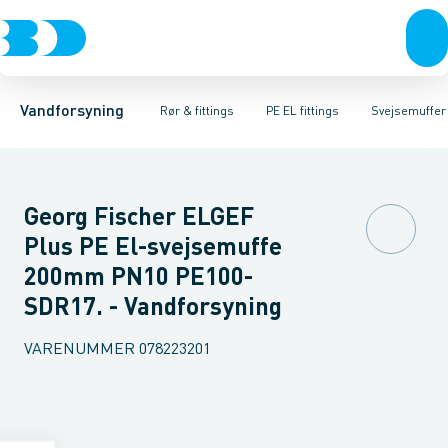
Rør & fittings
PE rør
Vinkler
PE EL fittings
T-stykker
Koblinger & anboringer
Svejsemuffer
PE fittings
Reduktioner
Duktiljern fittings
Muffer, klemmer & flan
Anboringssadler- 
Kompression
Vandforsyning
Rør & fittings
PE EL fittings
Svejsemuffer
Georg Fischer ELGEF
Plus PE El-svejsemuffe
200mm PN10 PE100-
SDR17. - Vandforsyning
VARENUMMER
078223201