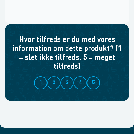
Hvor tilfreds er du med vores
information om dette produkt? (1
= slet ikke tilfreds, 5 = meget
tilfreds)
1
2
3
4
5