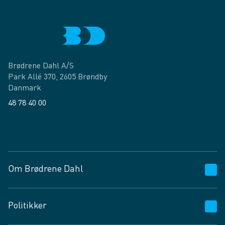
Brødrene Dahl A/S
Park Allé 370, 2605 Brøndby
Danmark
48 78 40 00
Facebook
LinkedIn
Om Brødrene Dahl
Kundeservice
Politikker
Vagttelefon 30 10 89 89