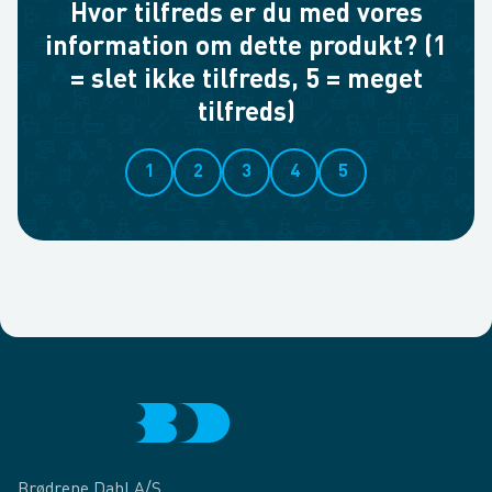
Hvor tilfreds er du med vores
information om dette produkt? (1
= slet ikke tilfreds, 5 = meget
tilfreds)
1
2
3
4
5
Brødrene Dahl A/S