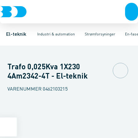
Afbrydere, stikkontakter & lampeudtag
Industristiksystemer
DC-strømforsyning
En-faset styretransformer
Frekvensomformere og softstartere
Forgreningsmateriel
Specialvarer f
DIN
K
El-teknik
Industri & automation
Strømforsyninger
En-fase
Trafo 0,025Kva 1X230
4Am2342-4T - El-teknik
VARENUMMER
0462103215