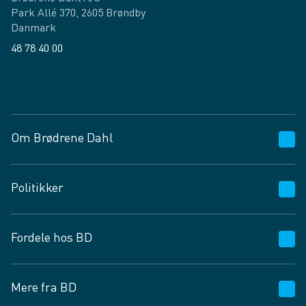
Park Allé 370, 2605 Brøndby
Danmark
48 78 40 00
Facebook
LinkedIn
Om Brødrene Dahl
Kundeservice
Politikker
Vagttelefon 30 10 89 89
Spørgsmål og svar
Salgs- og leveringsbetingelser
Fordele hos BD
Job og karriere
Privatlivspolitik
Fødevarekontrolrapport
Cookies
24/7
Mere fra BD
Vilkår og betingelser
BD app