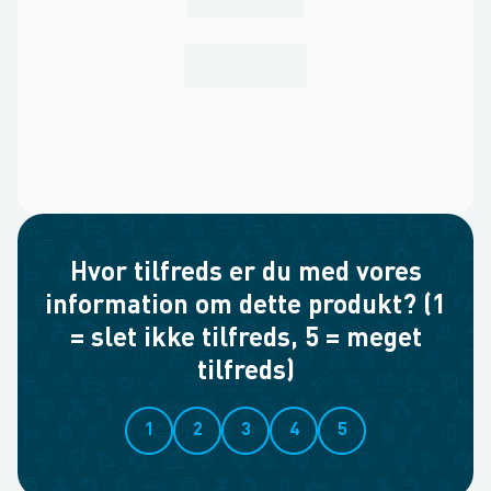
Hvor tilfreds er du med vores
information om dette produkt? (1
= slet ikke tilfreds, 5 = meget
tilfreds)
1
2
3
4
5