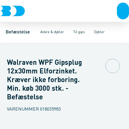
Bolte & sætskruer
Montagesæt
Dybler
Kipdybler
Til beton
Hulrumsdybler
Møtrikker
Til mur
Skiver
Til gips
Tilbehør
Skruer
Søm & dykkere
Gev
Befæstelse
Ankre & dybler
Til gips
Dybler
Walraven WPF Gipsplug
12x30mm Elforzinket.
Kræver ikke forboring.
Min. køb 3000 stk. -
Befæstelse
VARENUMMER
018035983