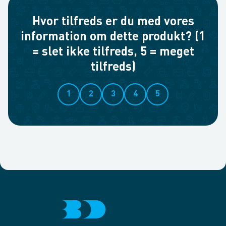
Hvor tilfreds er du med vores
information om dette produkt? (1
= slet ikke tilfreds, 5 = meget
tilfreds)
1
2
3
4
5