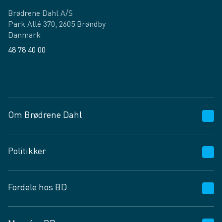
Brødrene Dahl A/S
Park Allé 370, 2605 Brøndby
Danmark
48 78 40 00
Facebook
LinkedIn
Om Brødrene Dahl
Kundeservice
Politikker
Vagttelefon 30 10 89 89
Spørgsmål og svar
Salgs- og leveringsbetingelser
Fordele hos BD
Job og karriere
Privatlivspolitik
Fødevarekontrolrapport
Cookies
24/7