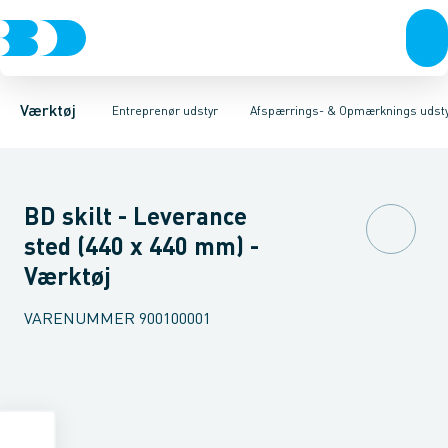
Akku- & elværktøj
Afspærrings- & Opmærknings udstyr
Hegn
Lys
Kæder & Bånd
Håndværktøj
Bukke & Kegler mm.
Rørværktøj
Maskiner
Bits & toppe
Skilte
Afretnings væ
Tilbehør til
Bor &
Værktøj
Entreprenør udstyr
Afspærrings- & Opmærknings udst
BD skilt - Leverance
sted (440 x 440 mm) -
Værktøj
VARENUMMER
900100001