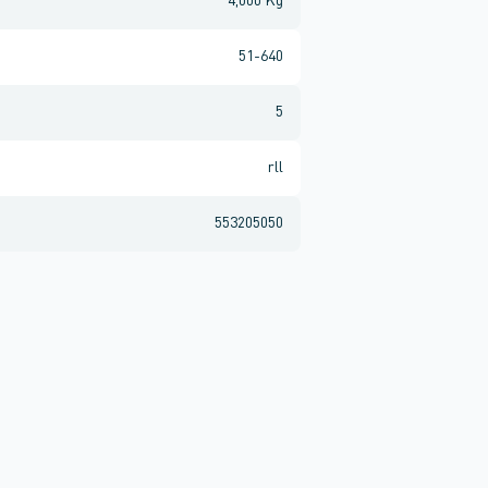
4,000 Kg
51-640
5
rll
553205050