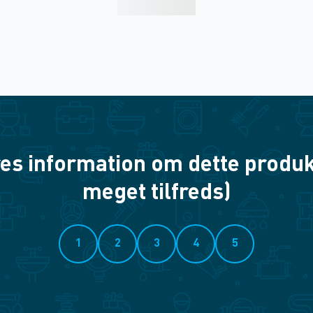
es information om dette produkt? 
meget tilfreds)
1
2
3
4
5