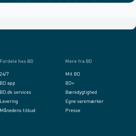
Fordele hos BD
Mere fra BD
24/7
Mit BD
BD app
BD+
BD.dk services
Bæredygtighed
Levering
Egne varemærker
Månedens tilbud
Presse