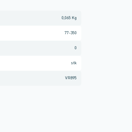
0,065 Kg
77-350
0
stk
VR895