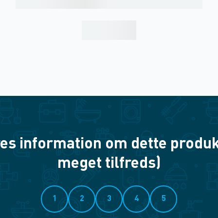
es information om dette produkt? 
meget tilfreds)
1
2
3
4
5