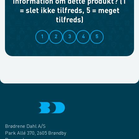
information om dette produkt? (1
= slet ikke tilfreds, 5 = meget
tilfreds)
1
2
3
4
5
Brødrene Dahl A/S
Park Allé 370, 2605 Brøndby