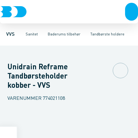
Rør & fittings
Toiletter, sæder og cisterner
Toiletpapir holdere
Pressfittings & rør
Reserve papirholdere
Vaske
Kuglehaner & ventiler
Armaturer
Kroge & knagerækk
Brusere
Baderum
Afløb 
VVS
Sanitet
Baderums tilbehør
Tandbørste holdere
Unidrain Reframe
Tandbørsteholder
kobber - VVS
VARENUMMER
774021108