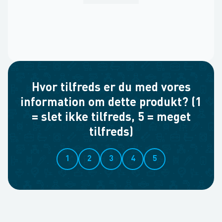
Hvor tilfreds er du med vores
information om dette produkt? (1
= slet ikke tilfreds, 5 = meget
tilfreds)
1
2
3
4
5