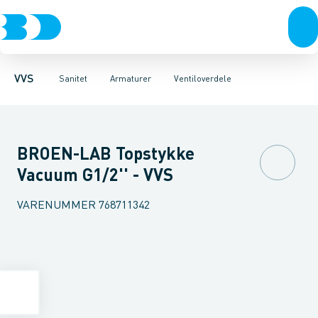
Rør & fittings
Toiletter, sæder og cisterner
Køkken armaturer
Pressfittings & rør
Håndvask armaturer
Vaske
Kuglehaner & ventiler
Armaturer
Termostatarmaturer
Brusere
Baderum
Afløb 
VVS
Sanitet
Armaturer
Ventiloverdele
BROEN-LAB Topstykke
Vacuum G1/2'' - VVS
VARENUMMER
768711342