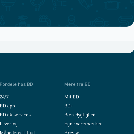
Fordele hos BD
Mere fra BD
24/7
Mit BD
BD app
BD+
BD.dk services
Bæredygtighed
Levering
Egne varemærker
Månedens tilbud
Presse