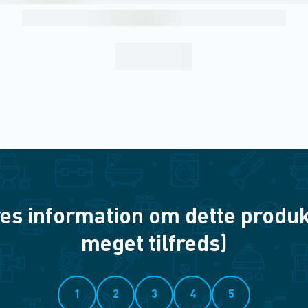
es information om dette produkt? 
meget tilfreds)
1
2
3
4
5