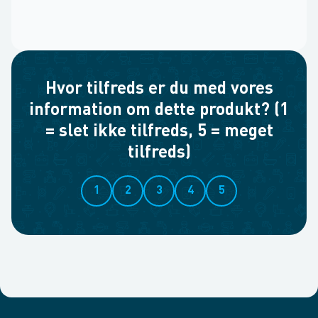
Hvor tilfreds er du med vores
information om dette produkt? (1
= slet ikke tilfreds, 5 = meget
tilfreds)
1
2
3
4
5