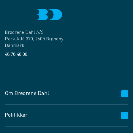
Brødrene Dahl A/S
Park Allé 370, 2605 Brøndby
Danmark
48 78 40 00
Facebook
LinkedIn
Om Brødrene Dahl
Kundeservice
Politikker
Vagttelefon 30 10 89 89
Spørgsmål og svar
Salgs- og leveringsbetingelser