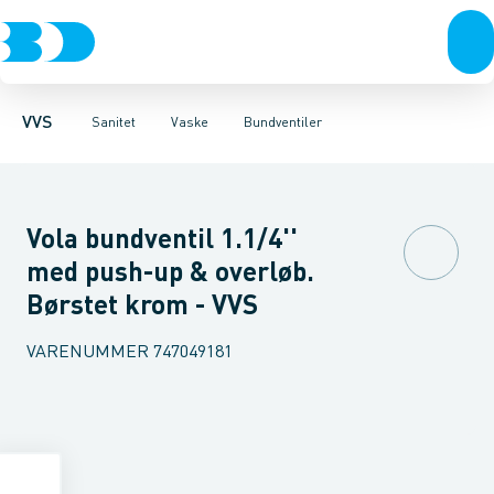
Rør & fittings
Toiletter, sæder og cisterner
Køkkenvaske
Håndvaske
Pressfittings & rør
Stålhåndvaske
Vaske
Kuglehaner & ventiler
Armaturer
Vaskerender
Brusere
Vaskekar 
Baderum
Afløb 
VVS
Sanitet
Vaske
Bundventiler
Vola bundventil 1.1/4''
med push-up & overløb.
Børstet krom - VVS
VARENUMMER
747049181