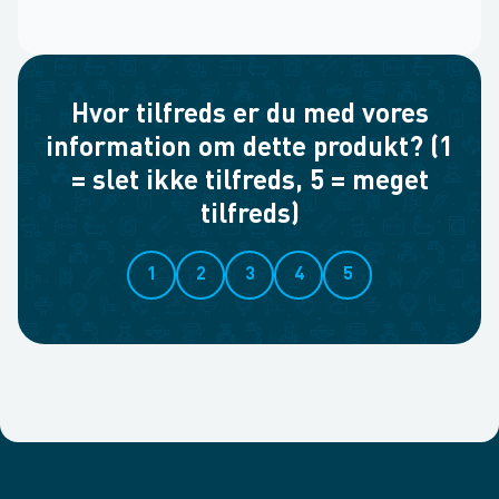
Hvor tilfreds er du med vores
information om dette produkt? (1
= slet ikke tilfreds, 5 = meget
tilfreds)
1
2
3
4
5