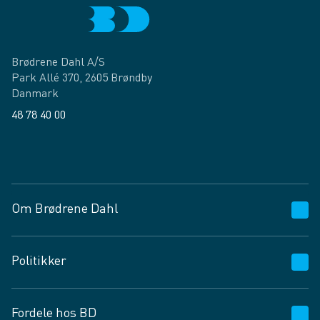
Brødrene Dahl A/S
Park Allé 370, 2605 Brøndby
Danmark
48 78 40 00
Facebook
LinkedIn
Om Brødrene Dahl
Kundeservice
Politikker
Vagttelefon 30 10 89 89
Spørgsmål og svar
Salgs- og leveringsbetingelser
Fordele hos BD
Job og karriere