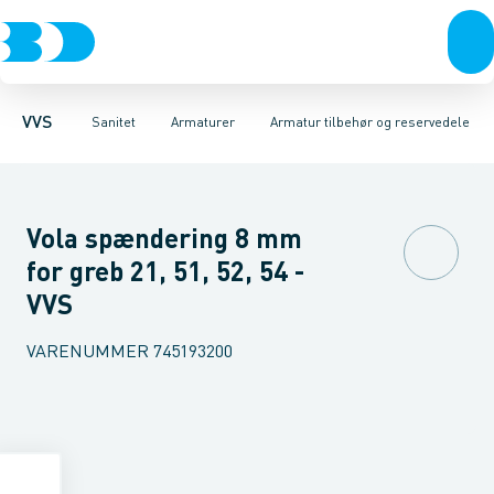
Rør & fittings
Toiletter, sæder og cisterner
Køkken armaturer
Pressfittings & rør
Håndvask armaturer
Vaske
Kuglehaner & ventiler
Armaturer
Termostatarmaturer
Brusere
Baderum
Afløb 
VVS
Sanitet
Armaturer
Armatur tilbehør og reservedele
Vola spændering 8 mm
for greb 21, 51, 52, 54 -
VVS
VARENUMMER
745193200