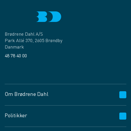
Brødrene Dahl A/S
Park Allé 370, 2605 Brøndby
Danmark
48 78 40 00
Facebook
LinkedIn
Om Brødrene Dahl
Kundeservice
Politikker
Vagttelefon 30 10 89 89
Spørgsmål og svar
Salgs- og leveringsbetingelser