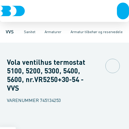
Rør & fittings
Toiletter, sæder og cisterner
Køkken armaturer
Pressfittings & rør
Håndvask armaturer
Vaske
Kuglehaner & ventiler
Armaturer
Termostatarmaturer
Brusere
Baderum
Afløb 
VVS
Sanitet
Armaturer
Armatur tilbehør og reservedele
Vola ventilhus termostat
5100, 5200, 5300, 5400,
5600, nr.VR5250+30-54 -
VVS
VARENUMMER
745134253