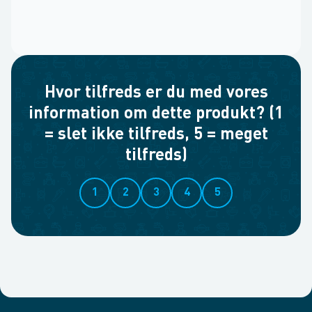
Hvor tilfreds er du med vores
information om dette produkt? (1
= slet ikke tilfreds, 5 = meget
tilfreds)
1
2
3
4
5