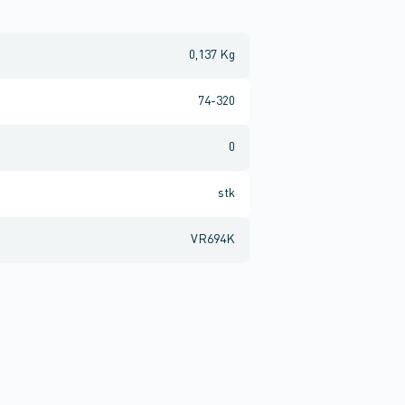
0,137 Kg
74-320
0
stk
VR694K