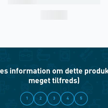
es information om dette produkt? 
meget tilfreds)
1
2
3
4
5