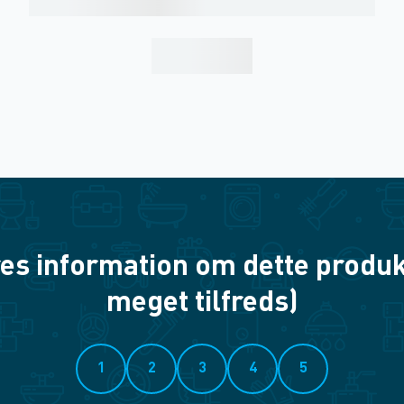
es information om dette produkt? 
meget tilfreds)
1
2
3
4
5