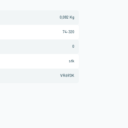
0,082 Kg
74-320
0
stk
VR693K