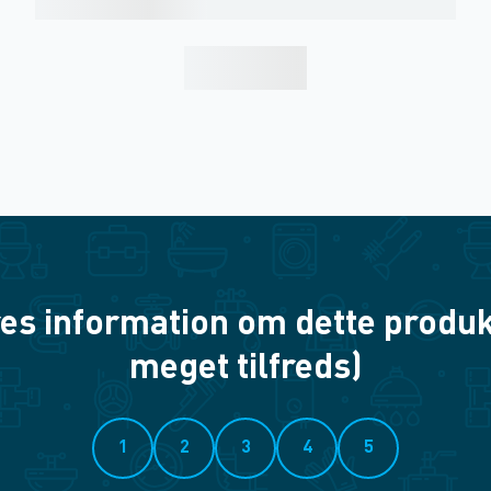
es information om dette produkt? 
meget tilfreds)
1
2
3
4
5