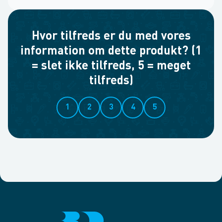
Hvor tilfreds er du med vores
information om dette produkt? (1
= slet ikke tilfreds, 5 = meget
tilfreds)
1
2
3
4
5