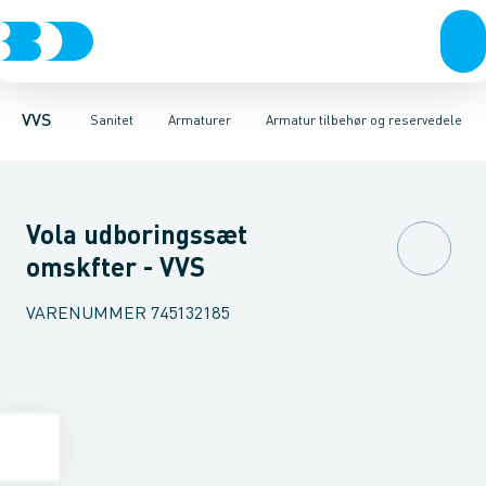
Rør & fittings
Toiletter, sæder og cisterner
Køkken armaturer
Pressfittings & rør
Håndvask armaturer
Vaske
Kuglehaner & ventiler
Armaturer
Termostatarmaturer
Brusere
Baderum
Afløb 
VVS
Sanitet
Armaturer
Armatur tilbehør og reservedele
Vola udboringssæt
omskfter - VVS
VARENUMMER
745132185