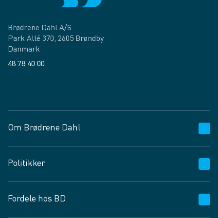
Brødrene Dahl A/S
Park Allé 370, 2605 Brøndby
Danmark
48 78 40 00
Facebook
LinkedIn
Om Brødrene Dahl
Kundeservice
Politikker
Vagttelefon 30 10 89 89
Spørgsmål og svar
Salgs- og leveringsbetingelser
Fordele hos BD
Job og karriere
Privatlivspolitik
Fødevarekontrolrapport