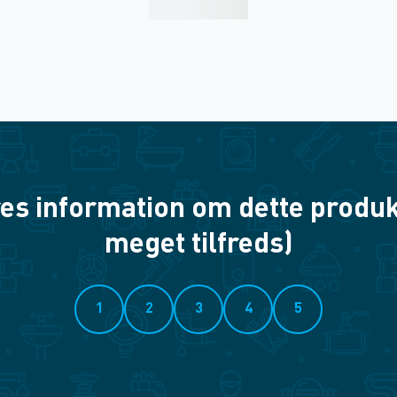
es information om dette produkt? 
meget tilfreds)
1
2
3
4
5