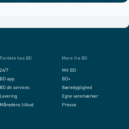
Fordele hos BD
Mere fra BD
24/7
Mit BD
BD app
BD+
BD.dk services
Bæredygtighed
Levering
Egne varemærker
Månedens tilbud
Presse