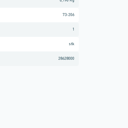
0,190 Kg
73-206
1
stk
28628000