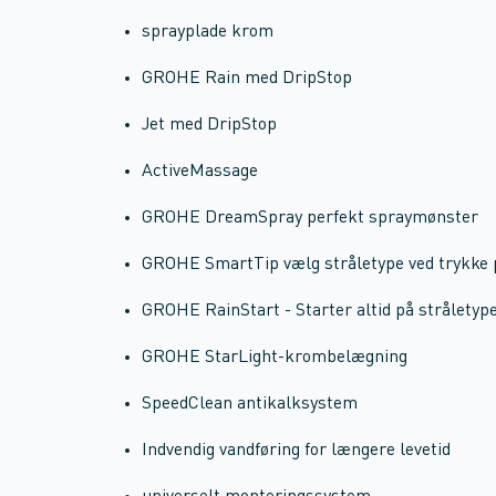
sprayplade krom
GROHE Rain med DripStop
Jet med DripStop
ActiveMassage
GROHE DreamSpray perfekt spraymønster
GROHE SmartTip vælg stråletype ved trykke 
GROHE RainStart - Starter altid på stråletyp
GROHE StarLight-krombelægning
SpeedClean antikalksystem
Indvendig vandføring for længere levetid