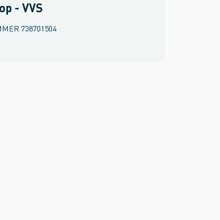
op - VVS
MMER
738701504