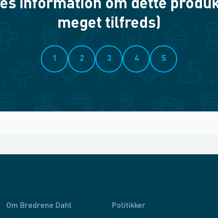
es information om dette produkt? 
meget tilfreds)
1
2
3
4
5
Om Brødrene Dahl
Politikker