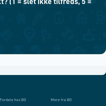
(1 = slet ikke tilfreds, 5 =
Fordele hos BD
Mere fra BD