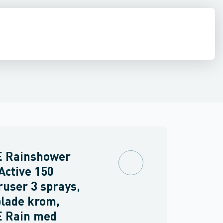
ilbehør
ndbygning
inkler
Brand
Ventiler & vaskemaskine slanger
Udendørsbrusere
Brusepaneler
Sidebrusere
Møbler
Spejle & lamper
Nødbruser
 Rainshower
ctive 150
user 3 sprays,
lade krom,
 Rain med