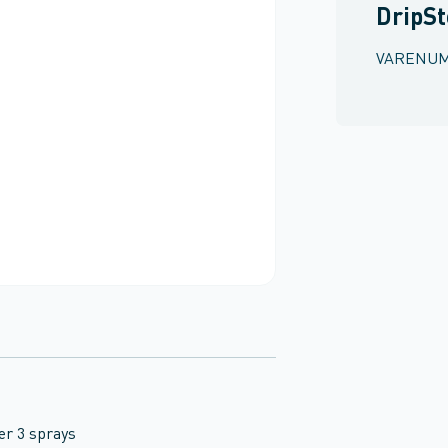
DripSt
VARENU
r 3 sprays