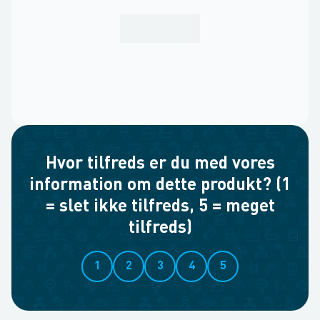
Hvor tilfreds er du med vores
information om dette produkt? (1
= slet ikke tilfreds, 5 = meget
tilfreds)
1
2
3
4
5