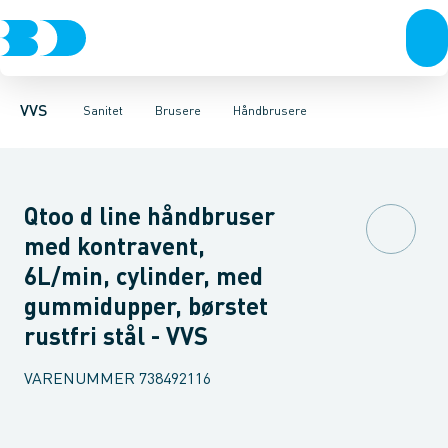
Rør & fittings
Toiletter, sæder og cisterner
Håndbrusere
Bruseslanger
Pressfittings & rør
Brusesæt
Vaske
Kuglehaner & ventiler
Armaturer
Brusestænger
Brusere
Hovedbru
Baderum
Afløb 
VVS
Sanitet
Brusere
Håndbrusere
Qtoo d line håndbruser
med kontravent,
6L/min, cylinder, med
gummidupper, børstet
rustfri stål - VVS
VARENUMMER
738492116