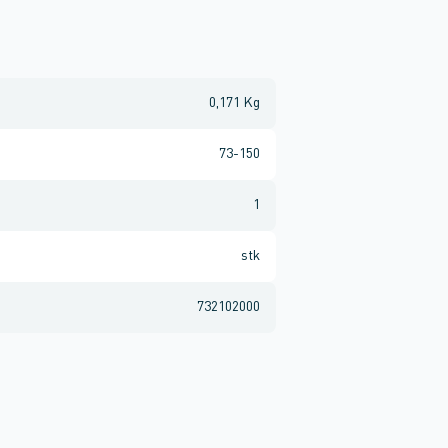
0,171 Kg
73-150
1
stk
732102000