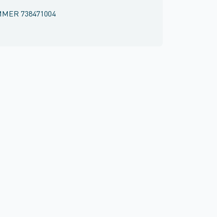
MMER
738471004