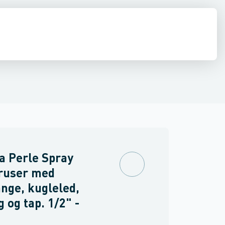
ilbehør
ndbygning
inkler
Brand
Ventiler & vaskemaskine slanger
Udendørsbrusere
Brusepaneler
Sidebrusere
Møbler
Spejle & lamper
Nødbruser
a Perle Spray
ruser med
nge, kugleled,
g og tap. 1/2" -