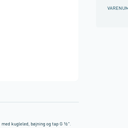
VARENU
med kugleled, bøjning og tap G ½".