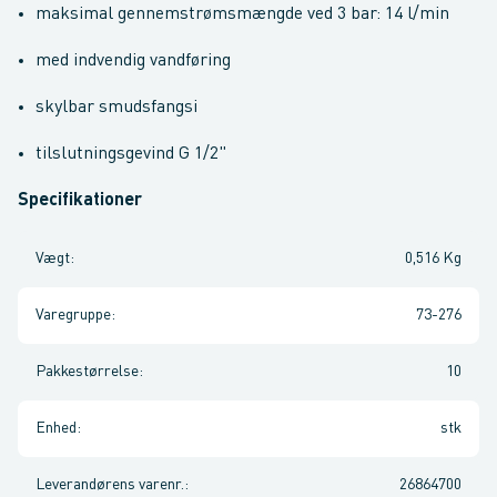
maksimal gennemstrømsmængde ved 3 bar: 14 l/min
med indvendig vandføring
skylbar smudsfangsi
tilslutningsgevind G 1/2"
Specifikationer
Vægt
:
0,516 Kg
Varegruppe
:
73-276
Pakkestørrelse
:
10
Enhed
:
stk
Leverandørens varenr.
:
26864700