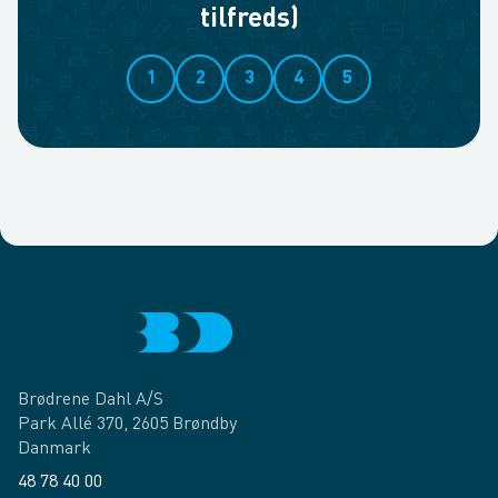
tilfreds)
1
2
3
4
5
Brødrene Dahl A/S
Park Allé 370, 2605 Brøndby
Danmark
48 78 40 00