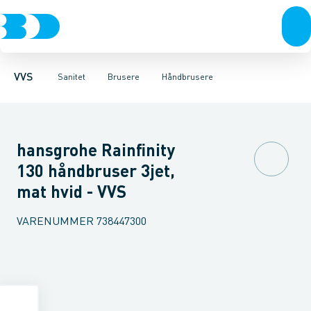
Rør & fittings
Toiletter, sæder og cisterner
Håndbrusere
Bruseslanger
Pressfittings & rør
Brusesæt
Vaske
Kuglehaner & ventiler
Armaturer
Brusestænger
Brusere
Hovedbru
Baderum
Afløb 
VVS
Sanitet
Brusere
Håndbrusere
hansgrohe Rainfinity
130 håndbruser 3jet,
mat hvid - VVS
VARENUMMER
738447300