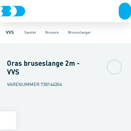
Rør & fittings
Toiletter, sæder og cisterner
Håndbrusere
Bruseslanger
Pressfittings & rør
Brusesæt
Vaske
Kuglehaner & ventiler
Armaturer
Brusestænger
Brusere
Hovedbru
Baderum
Afløb 
VVS
Sanitet
Brusere
Bruseslanger
Oras bruseslange 2m -
VVS
VARENUMMER
738144304