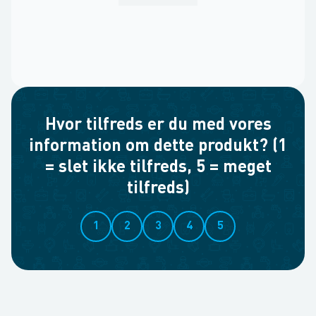
Hvor tilfreds er du med vores
information om dette produkt? (1
= slet ikke tilfreds, 5 = meget
tilfreds)
1
2
3
4
5