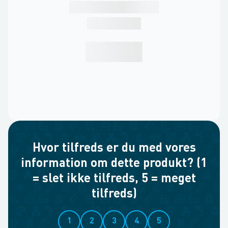
Hvor tilfreds er du med vores
information om dette produkt? (1
= slet ikke tilfreds, 5 = meget
tilfreds)
1
2
3
4
5