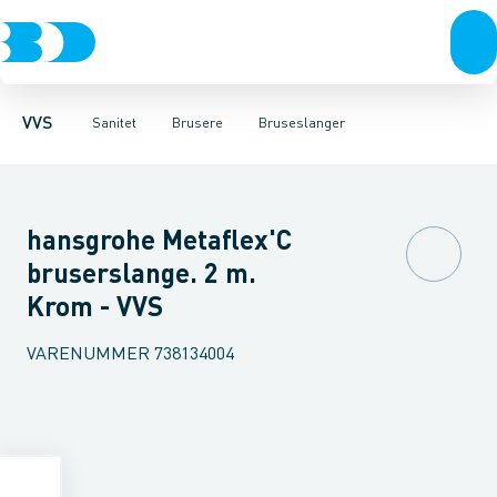
Rør & fittings
Toiletter, sæder og cisterner
Håndbrusere
Bruseslanger
Pressfittings & rør
Brusesæt
Vaske
Kuglehaner & ventiler
Armaturer
Brusestænger
Brusere
Hovedbru
Baderum
Afløb 
VVS
Sanitet
Brusere
Bruseslanger
hansgrohe Metaflex'C
bruserslange. 2 m.
Krom - VVS
VARENUMMER
738134004