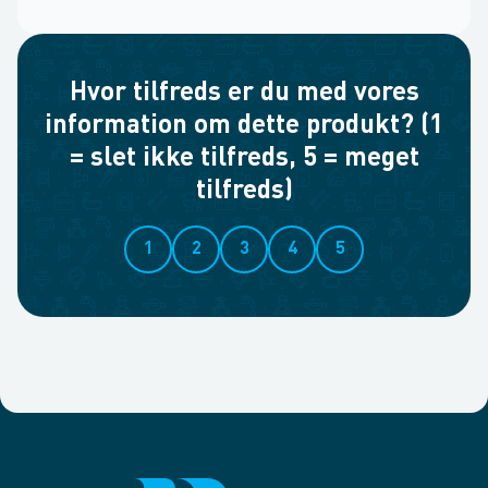
Hvor tilfreds er du med vores
information om dette produkt? (1
= slet ikke tilfreds, 5 = meget
tilfreds)
1
2
3
4
5