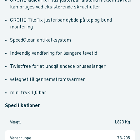
GROHE QuickFix Plus justerbar afstand mellem skruer
kan bruges ved eksisterende skruehuller
GROHE TileFix justerbar dybde på top og bund
montering
SpeedClean antikalksystem
Indvendig vandføring for længere levetid
Twistfree for at undgå snoede bruseslanger
velegnet til gennemstrømsvarmer
min. tryk 1,0 bar
Specifikationer
Vægt
:
1,823 Kg
Varegruppe
:
73-205