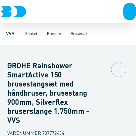
Rør & fittings
Toiletter, sæder og cisterner
Håndbrusere
Bruseslanger
Pressfittings & rør
Brusesæt
Vaske
Kuglehaner & ventiler
Armaturer
Brusestænger
Brusere
Hovedbru
Baderum
Afløb 
VVS
Sanitet
Brusere
Brusesæt
GROHE Rainshower
SmartActive 150
brusestangsæt med
håndbruser, brusestang
900mm, Silverflex
bruserslange 1.750mm -
VVS
VARENUMMER
737772434