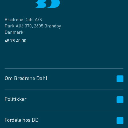
Brødrene Dahl A/S
Park Allé 370, 2605 Brøndby
Danmark
48 78 40 00
Facebook
LinkedIn
Om Brødrene Dahl
Kundeservice
Politikker
Vagttelefon 30 10 89 89
Spørgsmål og svar
Salgs- og leveringsbetingelser
Fordele hos BD
Job og karriere
Privatlivspolitik