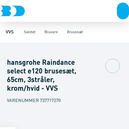
Rør & fittings
Toiletter, sæder og cisterner
Håndbrusere
Bruseslanger
Pressfittings & rør
Brusesæt
Vaske
Kuglehaner & ventiler
Armaturer
Brusestænger
Brusere
Hovedbru
Baderum
Afløb 
VVS
Sanitet
Brusere
Brusesæt
hansgrohe Raindance
select e120 brusesæt,
65cm, 3stråler,
krom/hvid - VVS
VARENUMMER
737717270