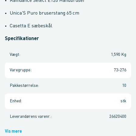
Raindance Select E120 Håndbruser
Unica'S Puro bruserstang 65 cm
Casetta E sæbeskål
Specifikationer
Vægt
:
1,590 Kg
Varegruppe
:
73-276
Pakkestørrelse
:
10
Enhed
:
stk
Leverandørens varenr.
:
26620400
Vis mere