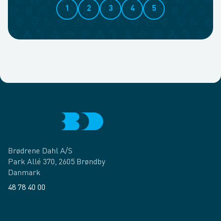
1
2
3
4
5
Brødrene Dahl A/S
Park Allé 370, 2605 Brøndby
Danmark
48 78 40 00