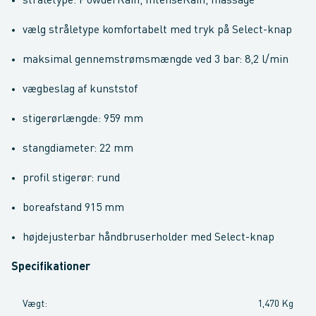
stråletype: PowderRain, IntenseRain, massage
vælg stråletype komfortabelt med tryk på Select-knap
maksimal gennemstrømsmængde ved 3 bar: 8,2 l/min
vægbeslag af kunststof
stigerørlængde: 959 mm
stangdiameter: 22 mm
profil stigerør: rund
boreafstand 915 mm
højdejusterbar håndbruserholder med Select-knap
Specifikationer
Vægt
:
1,470 Kg