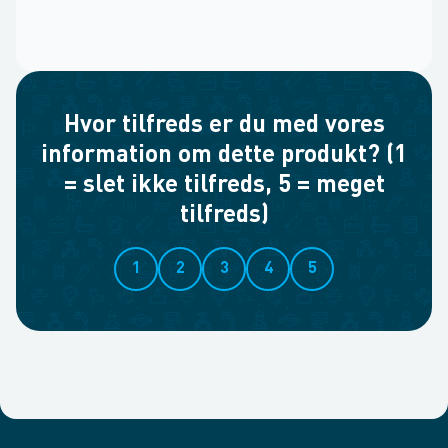
Hvor tilfreds er du med vores
information om dette produkt? (1
= slet ikke tilfreds, 5 = meget
tilfreds)
1
2
3
4
5