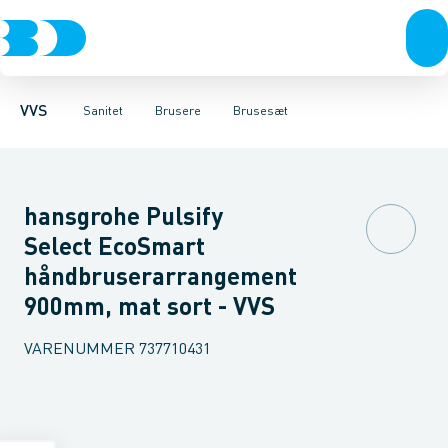
Rør & fittings
Toiletter, sæder og cisterner
Håndbrusere
Bruseslanger
Pressfittings & rør
Brusesæt
Vaske
Kuglehaner & ventiler
Armaturer
Brusestænger
Brusere
Hovedbru
Baderum
Afløb 
VVS
Sanitet
Brusere
Brusesæt
hansgrohe Pulsify
Select EcoSmart
håndbruserarrangement
900mm, mat sort - VVS
VARENUMMER
737710431