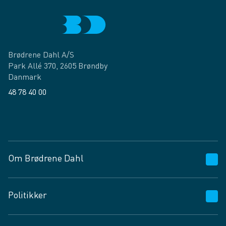
Brødrene Dahl A/S
Park Allé 370, 2605 Brøndby
Danmark
48 78 40 00
Facebook
LinkedIn
Om Brødrene Dahl
Kundeservice
Politikker
Vagttelefon 30 10 89 89
Spørgsmål og svar
Salgs- og leveringsbetingelser