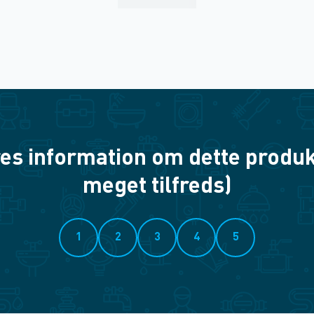
es information om dette produkt? 
meget tilfreds)
1
2
3
4
5