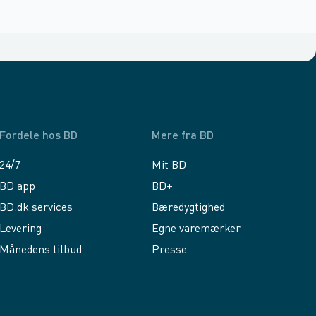
Fordele hos BD
Mere fra BD
24/7
Mit BD
BD app
BD+
BD.dk services
Bæredygtighed
Levering
Egne varemærker
Månedens tilbud
Presse