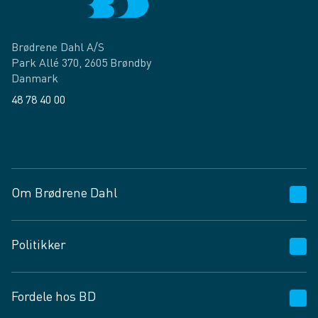
Brødrene Dahl A/S
Park Allé 370, 2605 Brøndby
Danmark
48 78 40 00
Facebook
LinkedIn
Om Brødrene Dahl
Kundeservice
Politikker
Vagttelefon 30 10 89 89
Spørgsmål og svar
Salgs- og leveringsbetingelser
Fordele hos BD
Job og karriere
Privatlivspolitik