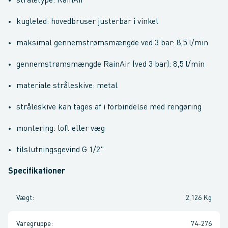
stråletype: RainAir
kugleled: hovedbruser justerbar i vinkel
maksimal gennemstrømsmængde ved 3 bar: 8,5 l/min
gennemstrømsmængde RainAir (ved 3 bar): 8,5 l/min
materiale stråleskive: metal
stråleskive kan tages af i forbindelse med rengøring
montering: loft eller væg
tilslutningsgevind G 1/2"
Specifikationer
Vægt
:
2,126 Kg
Varegruppe
:
74-276