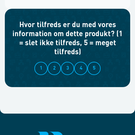
Hvor tilfreds er du med vores
information om dette produkt? (1
= slet ikke tilfreds, 5 = meget
tilfreds)
1
2
3
4
5