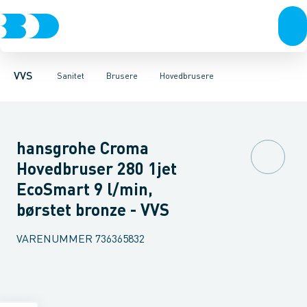
Rør & fittings
Toiletter, sæder og cisterner
Håndbrusere
Bruseslanger
Pressfittings & rør
Brusesæt
Vaske
Kuglehaner & ventiler
Armaturer
Brusestænger
Brusere
Hovedbru
Baderum
Afløb 
VVS
Sanitet
Brusere
Hovedbrusere
hansgrohe Croma
Hovedbruser 280 1jet
EcoSmart 9 l/min,
børstet bronze - VVS
VARENUMMER
736365832