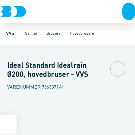
Rør & fittings
Toiletter, sæder og cisterner
Håndbrusere
Bruseslanger
Pressfittings & rør
Brusesæt
Vaske
Kuglehaner & ventiler
Armaturer
Brusestænger
Brusere
Hovedbru
Baderum
Afløb 
VVS
Sanitet
Brusere
Hovedbrusere
Ideal Standard Idealrain
Ø200, hovedbruser - VVS
VARENUMMER
736337144