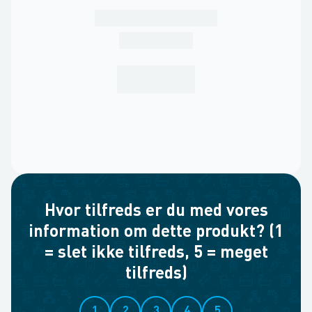
Hvor tilfreds er du med vores
information om dette produkt? (1
= slet ikke tilfreds, 5 = meget
tilfreds)
1
2
3
4
5