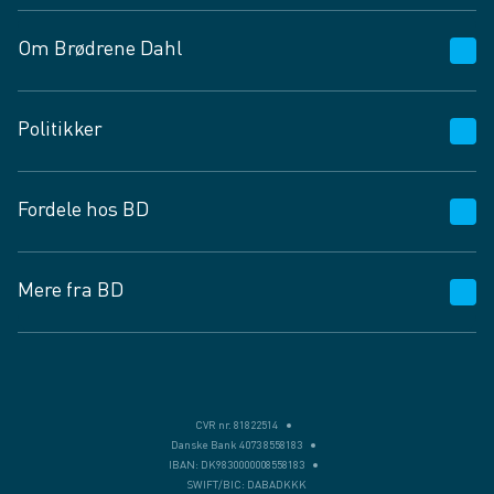
Om Brødrene Dahl
Kundeservice
Politikker
Vagttelefon 30 10 89 89
Spørgsmål og svar
Salgs- og leveringsbetingelser
Fordele hos BD
Job og karriere
Privatlivspolitik
Fødevarekontrolrapport
Cookies
24/7
Mere fra BD
Vilkår og betingelser
BD app
BD.dk services
Mit BD
Levering
BD+
Månedens tilbud
Bæredygtighed
CVR nr. 81822514
Danske Bank 4073 8558183
Egne varemærker
IBAN: DK9830000008558183
SWIFT/BIC: DABADKKK