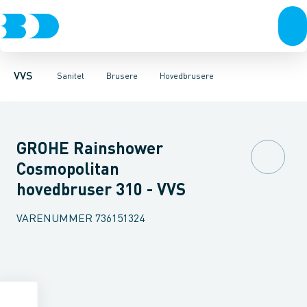
Rør & fittings
Toiletter, sæder og cisterner
Håndbrusere
Bruseslanger
Pressfittings & rør
Brusesæt
Vaske
Kuglehaner & ventiler
Armaturer
Brusestænger
Brusere
Hovedbru
Baderum
Afløb 
VVS
Sanitet
Brusere
Hovedbrusere
GROHE Rainshower
Cosmopolitan
hovedbruser 310 - VVS
VARENUMMER
736151324