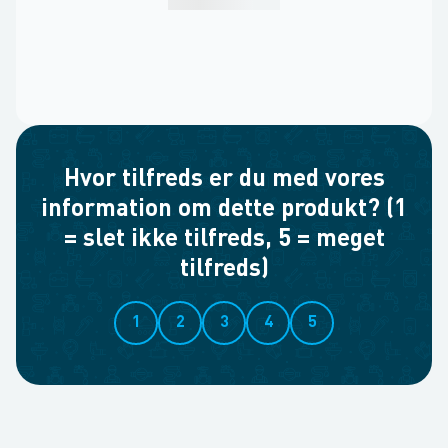
Hvor tilfreds er du med vores
information om dette produkt? (1
= slet ikke tilfreds, 5 = meget
tilfreds)
1
2
3
4
5