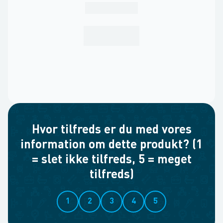
Hvor tilfreds er du med vores
information om dette produkt? (1
= slet ikke tilfreds, 5 = meget
tilfreds)
1
2
3
4
5