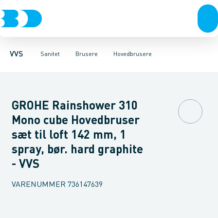
Rør & fittings
Toiletter, sæder og cisterner
Håndbrusere
Bruseslanger
Pressfittings & rør
Brusesæt
Vaske
Kuglehaner & ventiler
Armaturer
Brusestænger
Brusere
Hovedbru
Baderum
Afløb 
VVS
Sanitet
Brusere
Hovedbrusere
GROHE Rainshower 310
Mono cube Hovedbruser
sæt til loft 142 mm, 1
spray, bør. hard graphite
- VVS
VARENUMMER
736147639